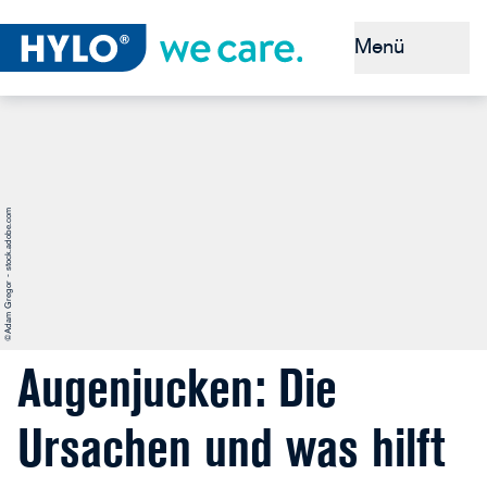
Menü
Das Auge
Symptome
©Adam Gregor - stock.adobe.com
Diagnose
Ursachen
Behandlung
Augenjucken: Die
Ursachen und was hilft