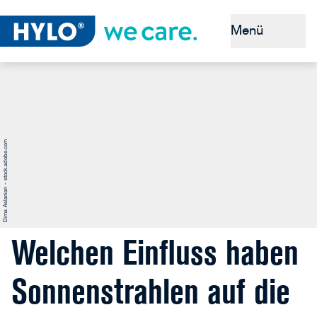
Menü
Das Auge
Symptome
Dima Aslanian - stock.adobe.com
Diagnose
Ursachen
Behandlung
Welchen Einfluss haben
Sonnenstrahlen auf die